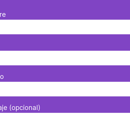
re
o
je (opcional)