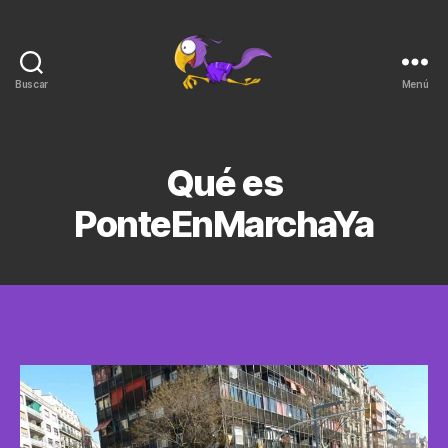
Buscar
Menú
PonteEnMarchaYa
Qué es
PonteEnMarchaYa