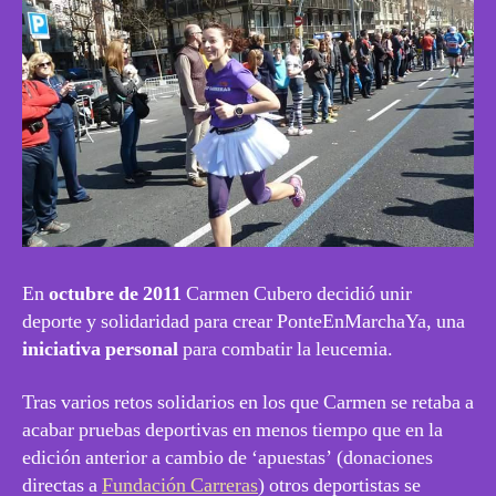
En
octubre de 2011
Carmen Cubero decidió unir
deporte y solidaridad para crear PonteEnMarchaYa, una
iniciativa personal
para combatir la leucemia.
Tras varios retos solidarios en los que Carmen se retaba a
acabar pruebas deportivas en menos tiempo que en la
edición anterior a cambio de ‘apuestas’ (donaciones
directas a
Fundación Carreras
) otros deportistas se