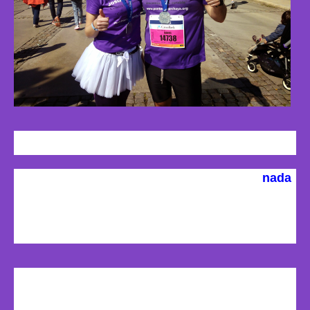
Y lo peor?
La verdad que fue un día inolvidable, no hay
nada
malo, por qué hasta el dolor de piernas y agujetas
de la tarde y del día siguiente, sólo me sacaba una
sonrisa por el logro alcanzado!!
Te gustó participar en el
#8retovsleucemia?