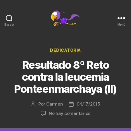
Buscar
Menú
PonteEnMarchaYa
Categorías
DEDICATORIA
Resultado 8º Reto
contra la leucemia
Ponteenmarchaya (II)
Por
Carmen
04/17/2015
Autor
Fecha
de
de
en
No hay comentarios
la
la
Resultado
entrada
entrada
8º