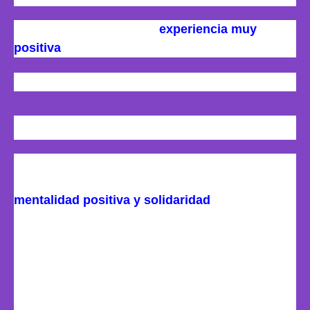
Me encantó.. Ha sido una
experiencia muy
positiva
y gratificante.
Por qué?
Yo creo que ha sido por todo lo que desprende una
acción como esta, superación, esfuerzo,
mentalidad positiva y solidaridad
. Además que
te ayuda en momentos de debilidad, tanto el día
de la carrera, como los días de entrenamiento, en
los que no te apetece salir a rodar, pero debes
hacerlo. Ver los ingresos de la gente, como te
apoyan por tu sueño, es la verdad muy bonito!!