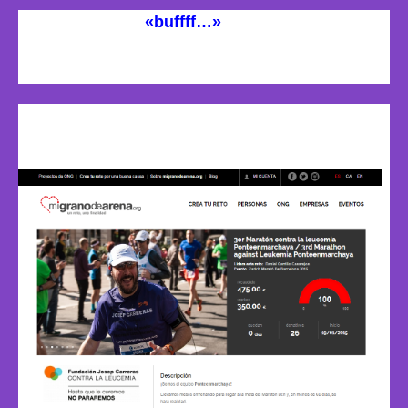
La palabra seria:
«buffff…»
resume todo lo vivido
en la preparación, en la carrera y en el reto
solidario.