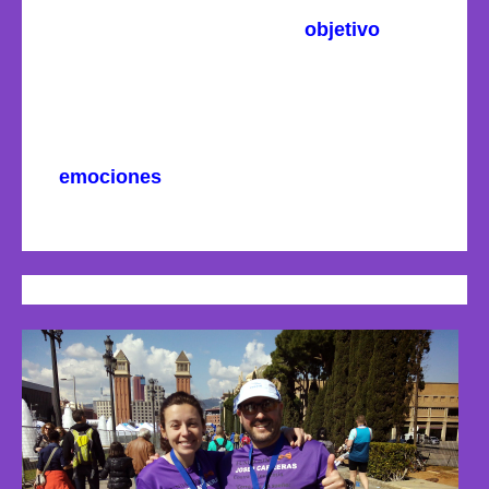
haber conseguido con creces el
objetivo
planteado con unas sensaciones increíbles; y
como no, al llegar a meta y ver al resto de amigos
y compañeros que habían conseguido también
llegar a meta y conseguir sus objetivos y marcas.
Las
emociones
fueron increíbles. Debuts en
maratón, «finishers», «MMP’s» (mejores marcas
personales),…